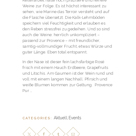
Kellerarbeit hatte noch präzisere und feinere
Weine zur Folge. Es ist höchst interessant zu
sehen, wie Marine das Terroir versteht und auf
die Flasche übersetzt. Die Kalk-Lehmböden
speichern viel Feuchtigkeit und erlauben es
den Reben stressfrei zu gedeihen. Und so sind
auch die Weine: herrlich unkompliziert –
passend zur Provence – mit freundlicher,
samtig-vollmundiger Frucht, etwas Würze und
guter Länge. Eben total entspannt.
In der Nase ist dieser fein lachsfarbige Rosé
frisch mit einem Hauch Erdbeere, Grapefruits
und Litschis. Am Gaumen ist der Wein rund und
voll mit einem langen Nachhall. Pfirsich und
weiße Blumen kommen zur Geltung. Provence
Pur …
Aktuell
Events
CATEGORIES:
,