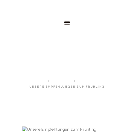
AKTUELL
SHOP
WEIN-ABO
GREGOR
KONTAKT
UNSERE EMPFEHLUNGEN
ZUM FRÜHLING
HOME
ALL POSTS
AKTUELL
UNSERE EMPFEHLUNGEN ZUM FRÜHLING